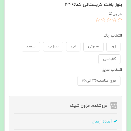
بلوز بافت کریستالی کد۴۴۹۶
حراجی😍
انتخاب رنگ:
زرد
صورتی
ابی
سبزابی
سفید
کالباسی
انتخاب سایز:
فری مناسب۳۶ الی۴۶
فروشنده: مزون شیک
آماده ارسال