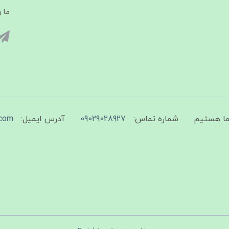
ما ر
شماره تماس:
09029028927
آدرس ایمیل:
com