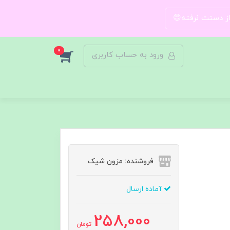
 از دستت نرفته😍
0
ورود به حساب کاربری
فروشنده: مزون شیک
آماده ارسال
258,000
تومان