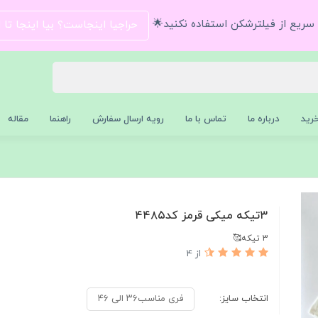
و سریع از فیلترشکن استفاده نکنید🌟
حراجیا اینجاست؟ بیا اینجا تا
رید
درباره ما
تماس با ما
رویه ارسال سفارش
راهنما
مقاله
۳تیکه میکی قرمز کد۴۴۸۵
3 تیکه🥰
از 4
انتخاب سایز:
فری مناسب۳۶ الی ۴۶