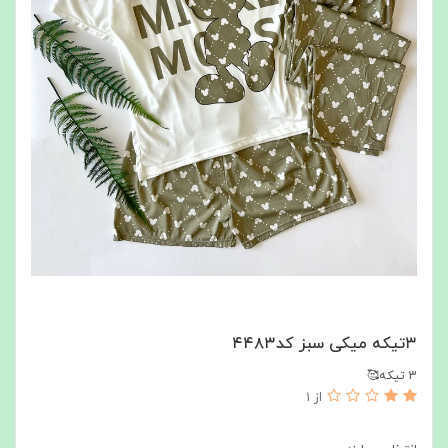
۳تیکه میکی سبز کد۴۴۸۳
3 تیکه🥰
از 1