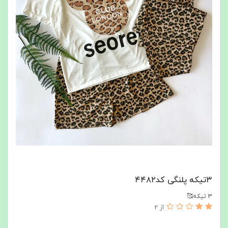
۳تیکه پلنگی کد۴۴۸۲
3 تیکه🥰
از 2