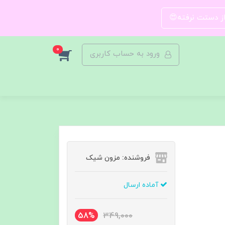
 از دستت نرفته😍
0
ورود به حساب کاربری
فروشنده: مزون شیک
آماده ارسال
58%
349,000