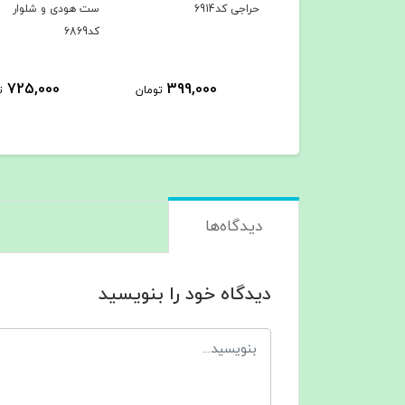
ی کد6916
حراجی کد6914
ست هودی و شلوار
کد6869
725,000
399,000
785,000
تومان
تومان
ت
دیدگاه‌ها
دیدگاه خود را بنویسید