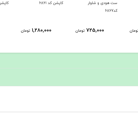
ست هودی و شلوار
کاپشن کد 6861
کاپشن ک
کد6867
1,280,000
725,000
ومان
تومان
تومان