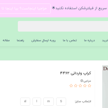
و سریع از فیلترشکن استفاده نکنید🌟
حراجیا اینجاست؟ بیا اینجا تا
رید
درباره ما
تماس با ما
رویه ارسال سفارش
راهنما
مقاله
کراپ وارداتی ۴۴۶۲
حراجی😍
انتخاب سایز:
S
m
l
xl