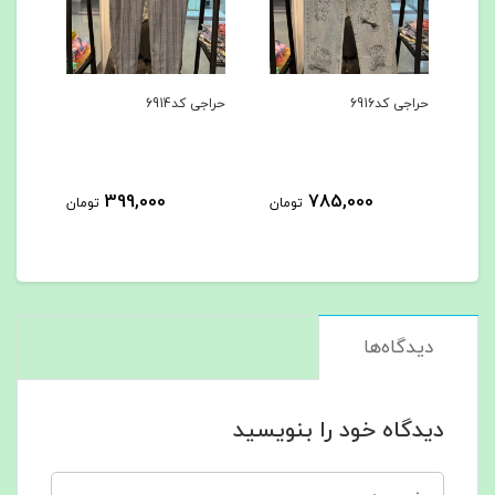
حراجی کد6916
حراجی کد6914
ست هود
399,000
785,000
ن
تومان
تومان
دیدگاه‌ها
دیدگاه خود را بنویسید