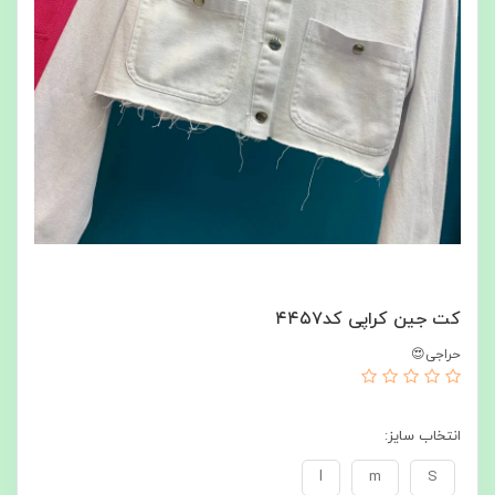
کت جین کراپی کد۴۴۵۷
حراجی😍
انتخاب سایز:
l
m
S