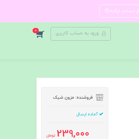
 از دستت نرفته😍
0
ورود به حساب کاربری
فروشنده: مزون شیک
آماده ارسال
239,000
تومان