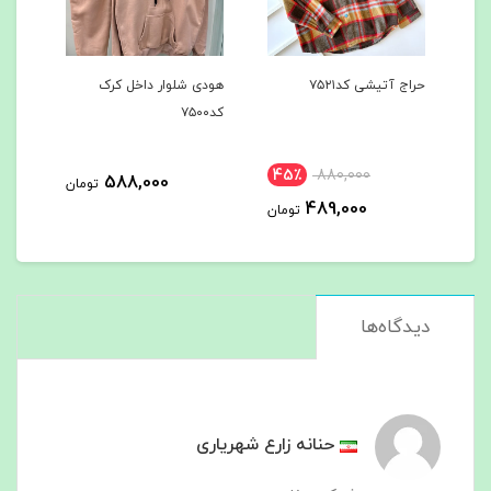
حراج آتیشی کد۷۵۲۱
هودی شلوار داخل کرک
هودی شلوا
کد۷۵۰۰
کد۷۴۹7
45٪
880,000
588,000
تومان
489,000
تومان
دیدگاه‌ها
حنانه زارع شهریاری