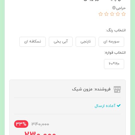
حراجی😍
انتخاب رنگ:
سورمه ای
نارنجی
آبی یخی
نسکافه ای
انتخاب قواره:
۱۹۰*۶۰
فروشنده: مزون شیک
آماده ارسال
33%
340,000