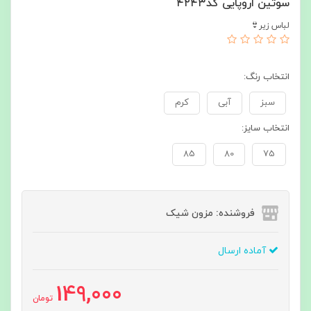
سوتین اروپایی کد۴۲۴۳
لباس زیر👙
انتخاب رنگ:
سبز
آبی
کرم
انتخاب سایز:
85
80
75
فروشنده: مزون شیک
آماده ارسال
149,000
تومان