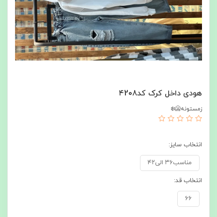
هودی داخل کرک کد۴208
زمستونه🥶❄️
انتخاب سایز:
مناسب۳۶ الی۴۲
انتخاب قد:
۶۶