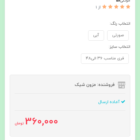
خونگی🏡
از 1
انتخاب رنگ:
صورتی
آبی
انتخاب سایز:
فری مناسب ۳۶ الی۴۸
فروشنده: مزون شیک
آماده ارسال
360,000
تومان