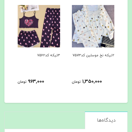
۲تیکه نخ موسلین کد۷۵۷۳
۳تیکه کد۷۵۶۲
۳تیکه کد۷۵۶۱
963,000
1,350,000
مان
تومان
تومان
دیدگاه‌ها