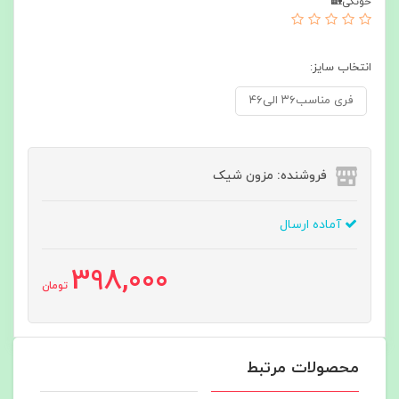
خونگی🏡
انتخاب سایز:
فری مناسب۳۶ الی۴۶
فروشنده: مزون شیک
آماده ارسال
398,000
تومان
محصولات مرتبط