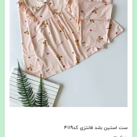
ست استین بلند فانتزی کد۴۱۱9