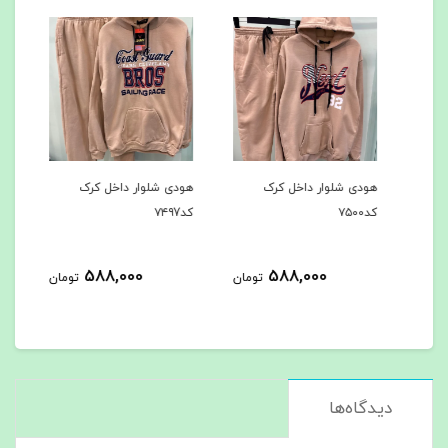
هودی شلوار داخل کرک
هودی شلوار داخل کرک
باف
کد۷۵۰۰
کد۷۴۹7
میشه 
4
588,000
588,000
تومان
تومان
مان
دیدگاه‌ها