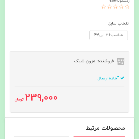
زمستونه🥶❄️
انتخاب سایز:
مناسب۳۶ الی۴۴
فروشنده: مزون شیک
آماده ارسال
239,000
تومان
محصولات مرتبط