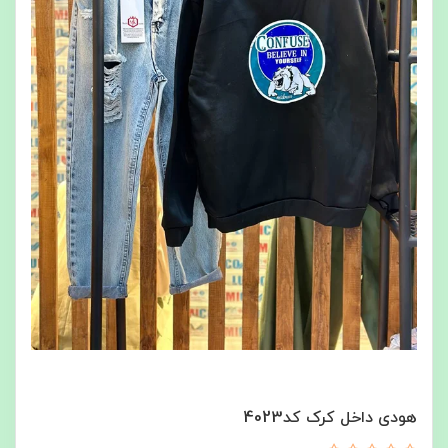
هودی داخل کرک کد4023