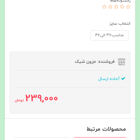
زمستونه🥶❄️
انتخاب سایز:
مناسب۳۶ الی۴۶
فروشنده: مزون شیک
آماده ارسال
239,000
تومان
محصولات مرتبط