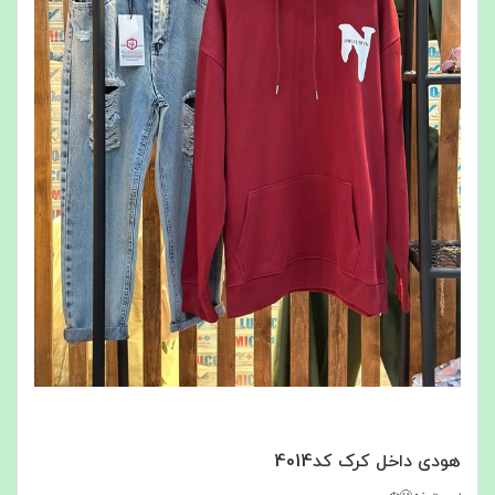
هودی داخل کرک کد4014