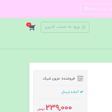
 از دستت نرفته😍
0
ورود به حساب کاربری
فروشنده: مزون شیک
آماده ارسال
239,000
تومان