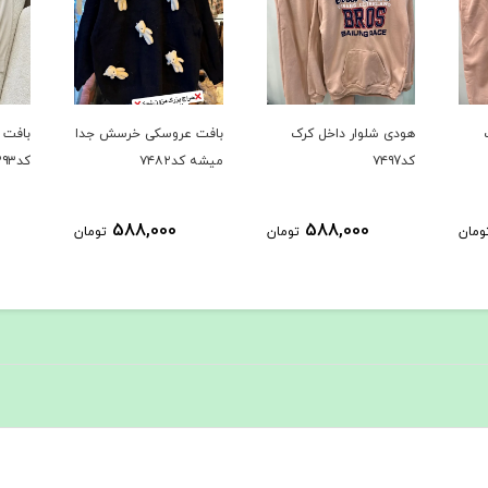
بافت عروسکی خرسش جدا
بافت دوتیکه پر فروش
حراجی ک
میشه کد۷۴۸۲
کد۷۳۹۳
1,289,000
588,000
ومان
تومان
تومان