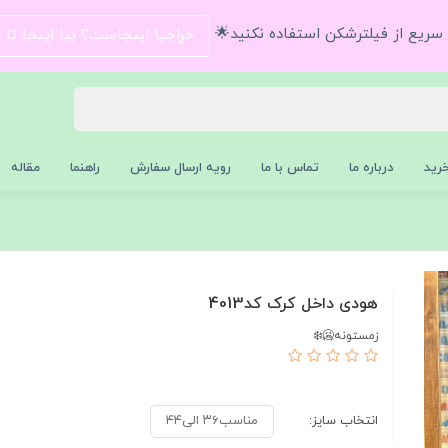
و سریع از فیلترشکن استفاده نکنید🌟
حراجیا اینجاست؟ بیا اینجا تا
رید
درباره ما
تماس با ما
رویه ارسال سفارش
راهنما
مقاله
هودی داخل کرک کد4013
زمستونه🥶❄️
انتخاب سایز:
مناسب۳۶ الی۴۴