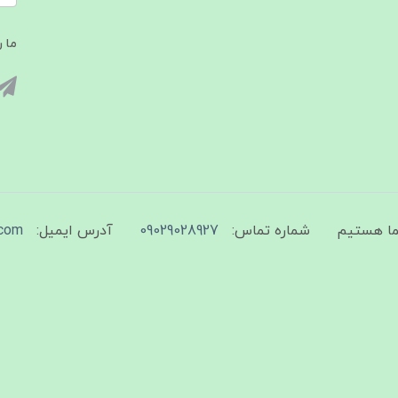
ما ر
شماره تماس:
09029028927
آدرس ایمیل:
com