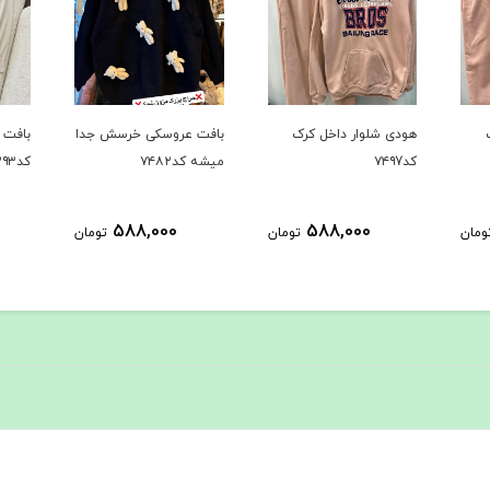
بافت عروسکی خرسش جدا
بافت دوتیکه پر فروش
حراجی ک
میشه کد۷۴۸۲
کد۷۳۹۳
1,289,000
588,000
ومان
تومان
تومان