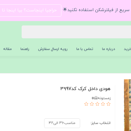
و سریع از فیلترشکن استفاده نکنید🌟
حراجیا اینجاست؟ بیا اینجا تا
رید
درباره ما
تماس با ما
رویه ارسال سفارش
راهنما
مقاله
هودی داخل کرک کد۳۹97
زمستونه🥶❄️
انتخاب سایز:
مناسب۳۶ الی۴۲