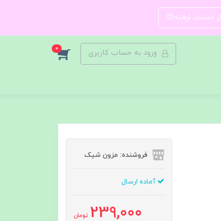
 از دستت نرفته😍
0
ورود به حساب کاربری
فروشنده: مزون شیک
آماده ارسال
239,000
تومان