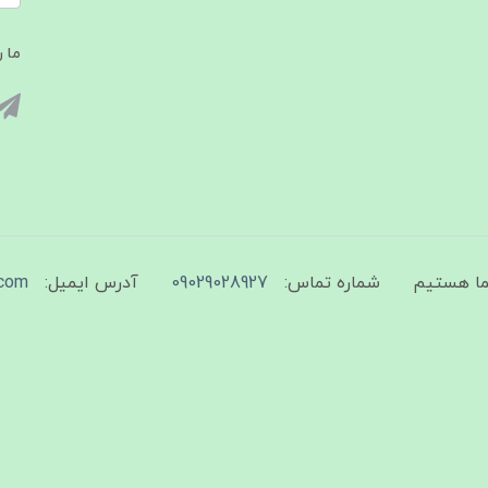
ما ر
شماره تماس:
09029028927
آدرس ایمیل:
com