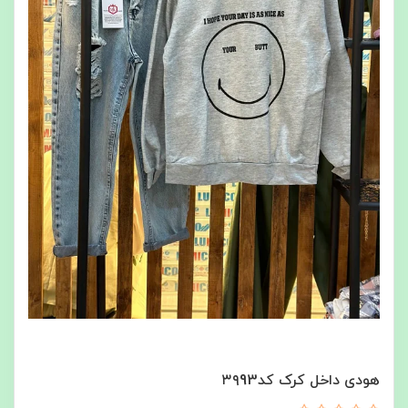
هودی داخل کرک کد۳۹93