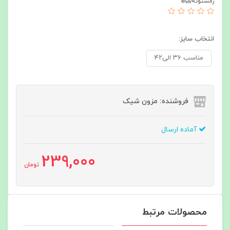
زمستونه🥶❄️
انتخاب سایز:
مناسب ۳۶ الی۴۲
فروشنده: مزون شیک
آماده ارسال
239,000
تومان
محصولات مرتبط