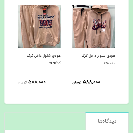
هودی شلوار داخل کرک
هودی شلوار داخل کرک
باف
کد۷۵۰۰
کد۷۴۹7
میشه 
4
588,000
588,000
تومان
تومان
مان
دیدگاه‌ها