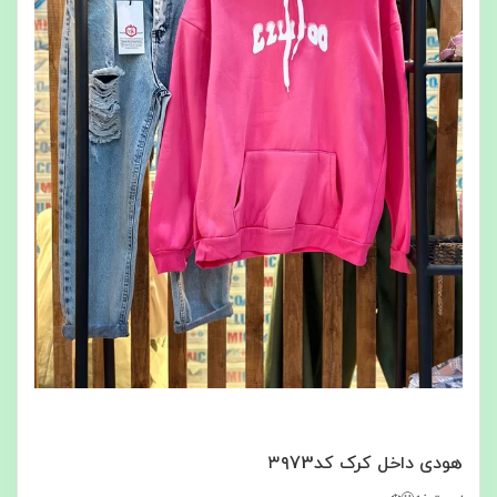
هودی داخل کرک کد۳۹73