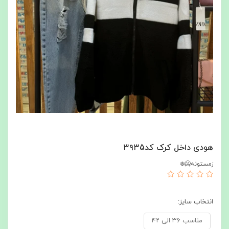
هودی داخل کرک کد۳۹۳5
زمستونه🥶❄️
انتخاب سایز:
مناسب ۳۶ الی ۴۲