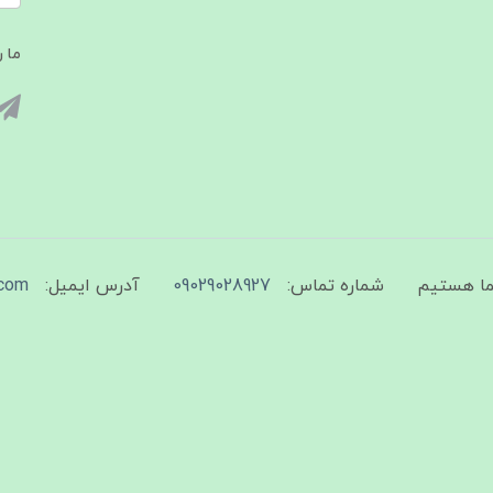
ما ر
شماره تماس:
09029028927
آدرس ایمیل:
com