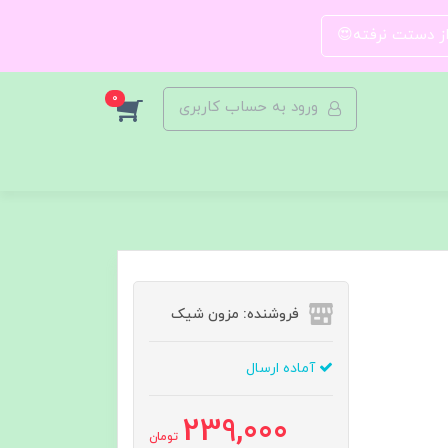
 از دستت نرفته😍
0
ورود به حساب کاربری
فروشنده: مزون شیک
آماده ارسال
239,000
تومان