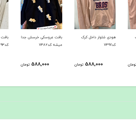
بافت عروسکی خرسش جدا
بافت دوتیکه پر فروش
حراجی ک
میشه کد۷۴۸۲
کد۷۳۹۳
1,289,000
588,000
ومان
تومان
تومان