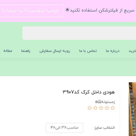
و سریع از فیلترشکن استفاده نکنید🌟
حراجیا اینجاست؟ بیا اینجا تا
رید
درباره ما
تماس با ما
رویه ارسال سفارش
راهنما
مقاله
هودی داخل کرک کد۳907
زمستونه🥶❄️
انتخاب سایز:
مناسب۳۶ الی۴۶