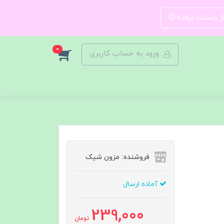
 از دستت نرفته😍
0
ورود به حساب کاربری
فروشنده: مزون شیک
آماده ارسال
239,000
تومان