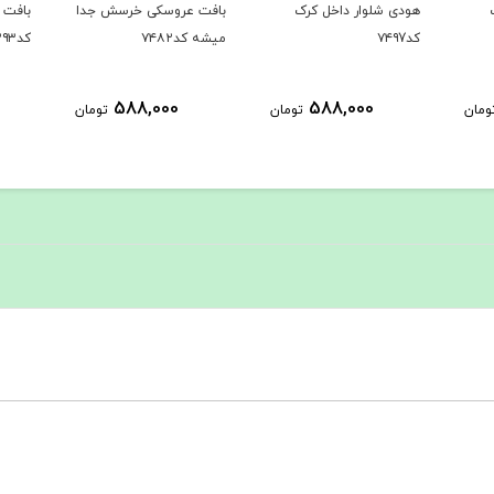
بافت عروسکی خرسش جدا
بافت دوتیکه پر فروش
حراجی ک
میشه کد۷۴۸۲
کد۷۳۹۳
1,289,000
588,000
ومان
تومان
تومان