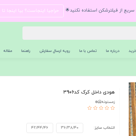
و سریع از فیلترشکن استفاده نکنید🌟
حراجیا اینجاست؟ بیا اینجا تا
رید
درباره ما
تماس با ما
رویه ارسال سفارش
راهنما
مقاله
هودی داخل کرک کد۳906
زمستونه🥶❄️
انتخاب سایز:
۳۶/۳۸/۴۰
۴۲/۴۴/۴۶