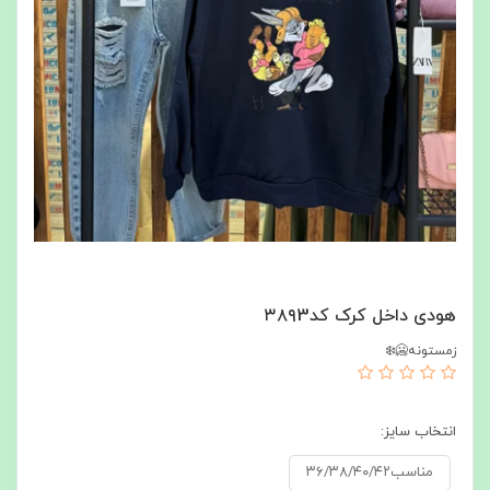
هودی داخل کرک کد۳۸۹3
زمستونه🥶❄️
انتخاب سایز:
مناسب۳۶/۳۸/۴۰/۴۲