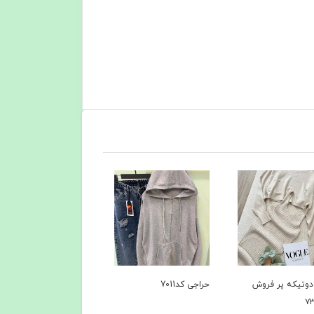
د7011
کاپشن کد 6735
کاپشن+پافر کد۶۴۹۴