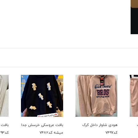
بافت عروسکی خرسش جدا
بافت دوتیکه پر فروش
حراجی ک
میشه کد۷۴۸۲
کد۷۳۹۳