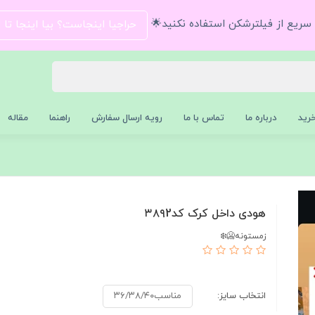
و سریع از فیلترشکن استفاده نکنید🌟
حراجیا اینجاست؟ بیا اینجا تا
رید
درباره ما
تماس با ما
رویه ارسال سفارش
راهنما
مقاله
هودی داخل کرک کد۳۸۹2
زمستونه🥶❄️
انتخاب سایز:
مناسب۳۶/۳۸/۴۰