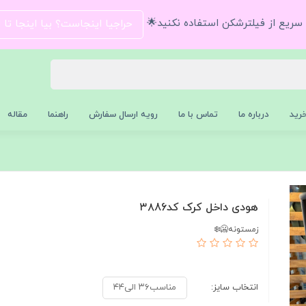
و سریع از فیلترشکن استفاده نکنید🌟
حراجیا اینجاست؟ بیا اینجا تا
رید
درباره ما
تماس با ما
رویه ارسال سفارش
راهنما
مقاله
هودی داخل کرک کد۳۸86
زمستونه🥶❄️
انتخاب سایز:
مناسب۳۶ الی۴۴