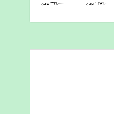
0,000
1,458,000
399,000
تومان
تومان