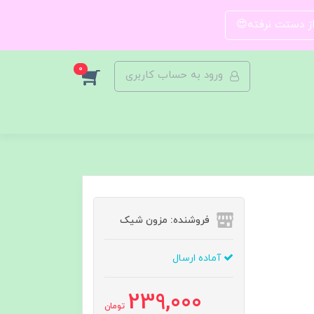
 از دستت نرفته😍
0
ورود به حساب کاربری
فروشنده: مزون شیک
آماده ارسال
239,000
تومان