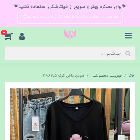
🌟برای عملکرد بهتر و سریع از فیلترشکن استفاده نکنید🌟
حراجیا اینجاست؟ بیا اینجا تا از دستت نرفته😍
0
خانه
فهرست محصولات
هودی داخل کرک کد۳۸82