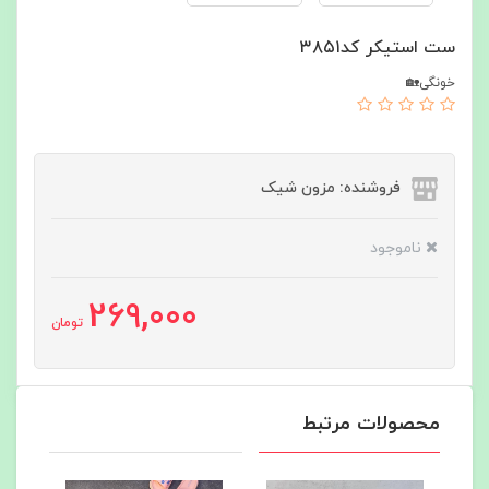
ست استیکر کد۳۸۵۱
خونگی🏡
فروشنده: مزون شیک
ناموجود
269,000
تومان
محصولات مرتبط