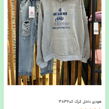
هودی داخل کرک کد۳۸36