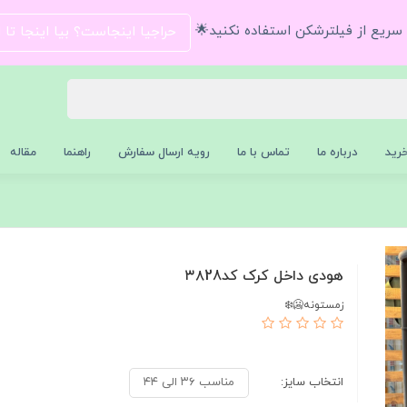
و سریع از فیلترشکن استفاده نکنید🌟
حراجیا اینجاست؟ بیا اینجا تا
رید
درباره ما
تماس با ما
رویه ارسال سفارش
راهنما
مقاله
هودی داخل کرک کد۳۸28
زمستونه🥶❄️
انتخاب سایز:
مناسب ۳۶ الی ۴۴