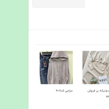
 کد7011
کاپشن کد 6735
کاپشن+پافر کد۶۴۹۴