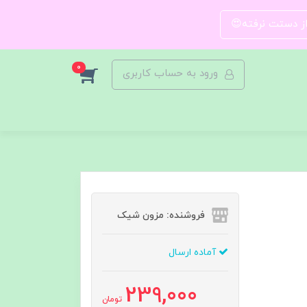
 از دستت نرفته😍
0
ورود به حساب کاربری
فروشنده: مزون شیک
آماده ارسال
239,000
تومان