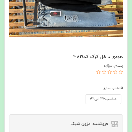
هودی داخل کرک کد۳۸19
زمستونه🥶❄️
انتخاب سایز:
مناسب۳۶ الی۴۲
فروشنده: مزون شیک