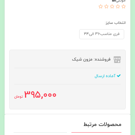
خونگی🏡
انتخاب سایز:
فری مناسب۳۶ الی۴۴
فروشنده: مزون شیک
آماده ارسال
395,000
تومان
محصولات مرتبط