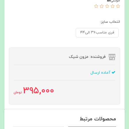
خونگی🏡
انتخاب سایز:
فری مناسب۳۶ الی۴۴
فروشنده: مزون شیک
آماده ارسال
395,000
تومان
محصولات مرتبط