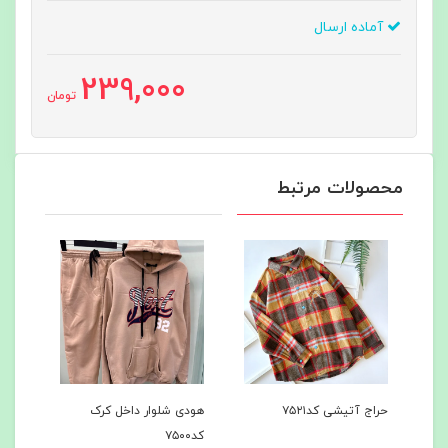
آماده ارسال
239,000
تومان
محصولات مرتبط
حراج آتیشی کد۷۵۲۱
هودی شلوار داخل کرک
هودی
کد۷۵۰۰
کد۷۴۹7