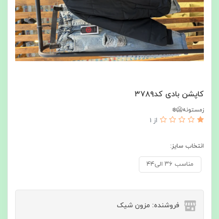
کاپشن بادی کد۳۷۸۹
زمستونه🥶❄️
از 1
انتخاب سایز:
مناسب ۳۶ الی۴۴
فروشنده: مزون شیک