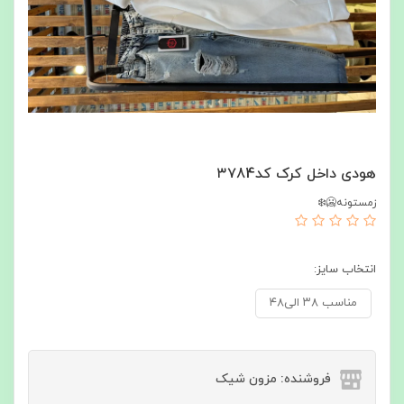
هودی داخل کرک کد۳۷84
زمستونه🥶❄️
انتخاب سایز:
مناسب ۳۸ الی۴۸
فروشنده: مزون شیک