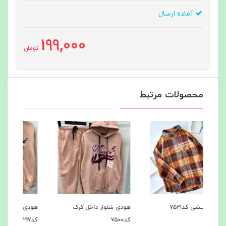
آماده ارسال
199,000
تومان
محصولات مرتبط
هودی شلوار داخل کرک
هودی شلوار داخل کرک
باف
کد۷۵۰۰
کد۷۴۹7
میشه 