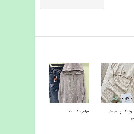
ی کد7011
کاپشن کد 6735
کاپشن+پافر کد۶۴۹۴