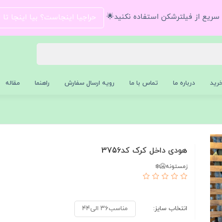
و سریع از فیلترشکن استفاده نکنید🌟
حراجیا اینجاست؟ بیا اینجا تا
رید
درباره ما
تماس با ما
رویه ارسال سفارش
راهنما
مقاله
هودی داخل کرک کد3756
زمستونه🥶❄️
انتخاب سایز:
مناسب۳۶ الی۴۴