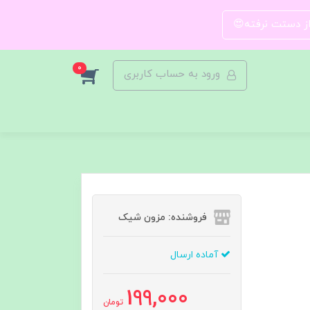
 از دستت نرفته😍
0
ورود به حساب کاربری
فروشنده: مزون شیک
آماده ارسال
199,000
تومان