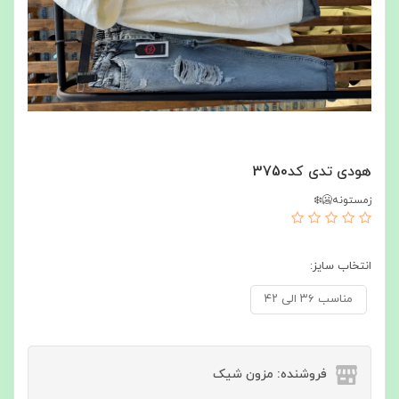
هودی تدی کد3750
زمستونه🥶❄️
انتخاب سایز:
مناسب ۳۶ الی ۴۲
فروشنده: مزون شیک