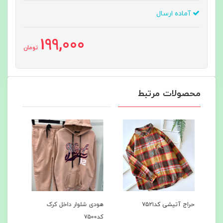
آماده ارسال
199,000
تومان
محصولات مرتبط
هودی شلوار داخل کرک
هودی شلوار داخل کرک
با
کد۷۵۰۰
کد۷۴۹7
میش