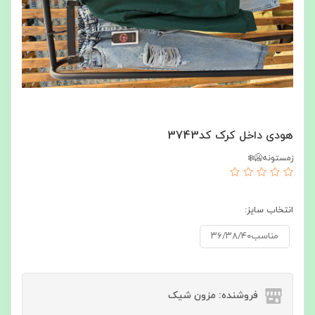
هودی داخل کرک کد3743
زمستونه🥶❄️
انتخاب سایز:
مناسب۳۶/۳۸/۴۰
فروشنده: مزون شیک