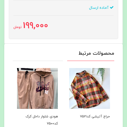
آماده ارسال
199,000
تومان
محصولات مرتبط
حراج آتیشی کد۷۵۲۱
هودی شلوار داخل کرک
هودی
کد۷۵۰۰
کد۷۴۹7