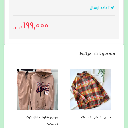
آماده ارسال
199,000
تومان
محصولات مرتبط
حراج آتیشی کد۷۵۲۱
هودی شلوار داخل کرک
هودی
کد۷۵۰۰
کد۷۴۹7