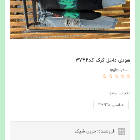
هودی داخل کرک کد3742
زمستونه🥶❄️
انتخاب سایز:
مناسب ۳۶/۳۸
فروشنده: مزون شیک