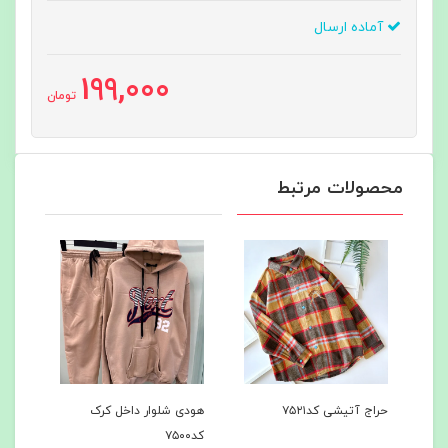
آماده ارسال
199,000
تومان
محصولات مرتبط
هودی شلوار داخل کرک
هودی شلوار داخل کرک
ب
کد۷۵۰۰
کد۷۴۹7
م