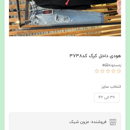
هودی داخل کرک کد۳۷۳۸
زمستونه🥶❄️
انتخاب سایز:
۳۶ الی ۴۲
فروشنده: مزون شیک