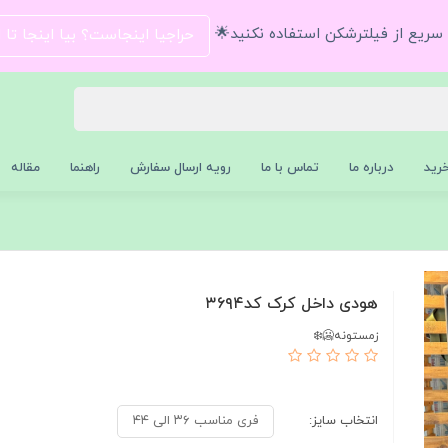
و سریع از فیلترشکن استفاده نکنید🌟
حراجیا اینجاست؟ بیا اینجا تا
رید
درباره ما
تماس با ما
رویه ارسال سفارش
راهنما
مقاله
هودی داخل کرک کد۳۶۹۴
زمستونه🥶❄️
انتخاب سایز:
فری مناسب ۳۶ الی ۴۴