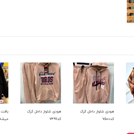
هودی شلوار داخل کرک
هودی شلوار داخل کرک
بافت 
کد۷۵۰۰
کد۷۴۹7
میشه کد