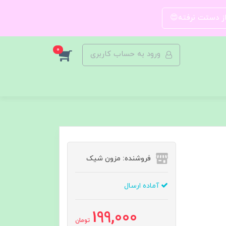
 از دستت نرفته😍
0
ورود به حساب کاربری
فروشنده: مزون شیک
آماده ارسال
199,000
تومان