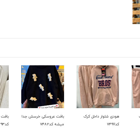
ک
بافت عروسکی خرسش جدا
بافت دوتیکه پر فروش
حراجی ک
میشه کد۷۴۸۲
کد۷۳۹۳