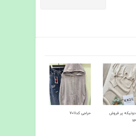
د7011
کاپشن کد 6735
کاپشن+پافر کد۶۴۹۴