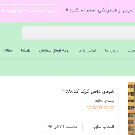
و سریع از فیلترشکن استفاده نکنید🌟
حراجیا اینجاست؟ بیا اینجا تا
رید
درباره ما
تماس با ما
رویه ارسال سفارش
راهنما
مقاله
هودی داخل کرک کد۳۶80
زمستونه🥶❄️
انتخاب سایز:
مناسب ۳۶ الی ۴۴