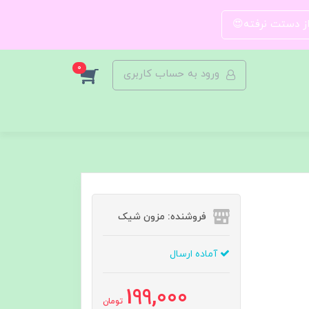
 از دستت نرفته😍
0
ورود به حساب کاربری
فروشنده: مزون شیک
آماده ارسال
199,000
تومان