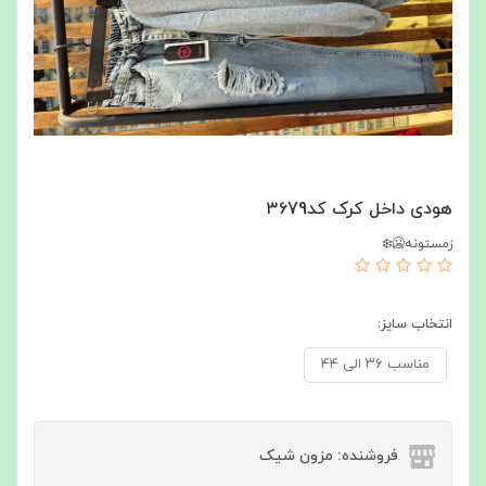
هودی داخل کرک کد۳۶79
زمستونه🥶❄️
انتخاب سایز:
مناسب ۳۶ الی ۴۴
فروشنده: مزون شیک