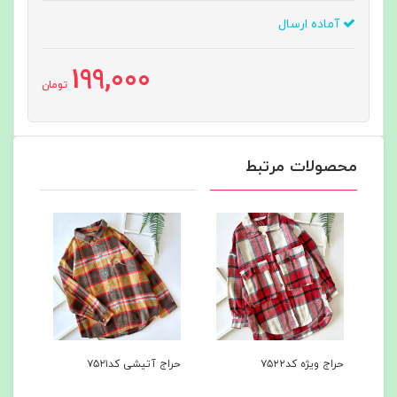
آماده ارسال
199,000
تومان
محصولات مرتبط
حراج ویژه کد۷۵۲۲
حراج آتیشی کد۷۵۲۱
هودی
کد۷۵۰۰