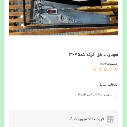
هودی داخل کرک کد۳۶75
زمستونه🥶❄️
انتخاب سایز:
مناسب ۳۶/۳۸/۴۰/۴۲
فروشنده: مزون شیک