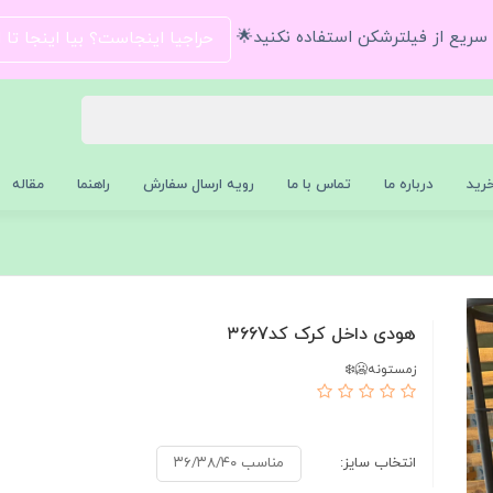
و سریع از فیلترشکن استفاده نکنید🌟
حراجیا اینجاست؟ بیا اینجا تا
رید
درباره ما
تماس با ما
رویه ارسال سفارش
راهنما
مقاله
هودی داخل کرک کد۳۶67
زمستونه🥶❄️
انتخاب سایز:
مناسب ۳۶/۳۸/۴۰