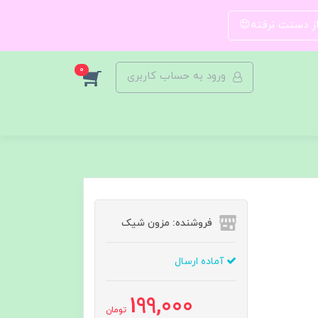
 از دستت نرفته😍
0
ورود به حساب کاربری
فروشنده: مزون شیک
آماده ارسال
199,000
تومان