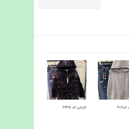
د7011
کاپشن کد 6735
کاپشن+پافر کد۶۴۹۴