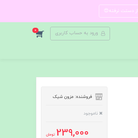
 از دستت نرفته😍
0
ورود به حساب کاربری
فروشنده: مزون شیک
ناموجود
239,000
تومان