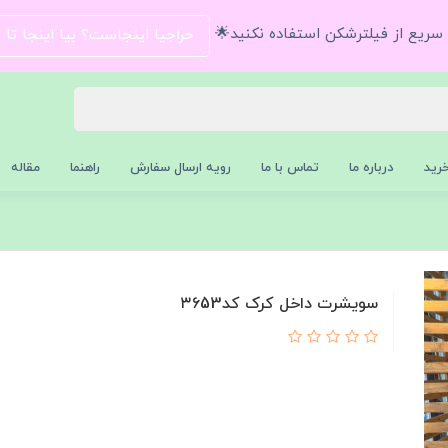
و سریع از فیلترشکن استفاده نکنید🌟
حراجیا اینجاست؟ بیا اینجا تا
رید
درباره ما
تماس با ما
رویه ارسال سفارش
راهنما
مقاله
سویشرت داخل کرک کد۳۶53