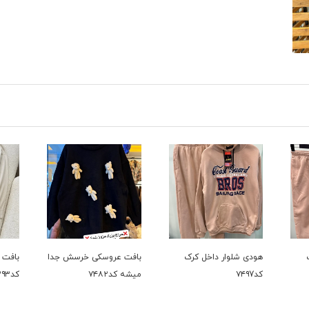
بافت عروسکی خرسش جدا
بافت دوتیکه پر فروش
حراجی ک
میشه کد۷۴۸۲
کد۷۳۹۳