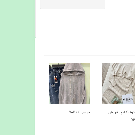
د7011
کاپشن کد 6735
کاپشن+پافر کد۶۴۹۴