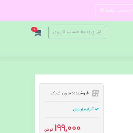
 از دستت نرفته😍
0
ورود به حساب کاربری
فروشنده: مزون شیک
آماده ارسال
199,000
تومان