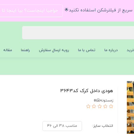
و سریع از فیلترشکن استفاده نکنید🌟
حراجیا اینجاست؟ بیا اینجا تا
رید
درباره ما
تماس با ما
رویه ارسال سفارش
راهنما
مقاله
هودی داخل کرک کد۳۶۴۳
زمستونه🥶❄️
انتخاب سایز:
مناسب ۳۸ الی ۴۶