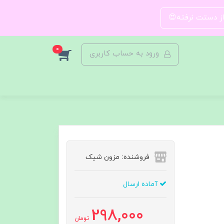
 از دستت نرفته😍
0
ورود به حساب کاربری
فروشنده: مزون شیک
آماده ارسال
298,000
تومان