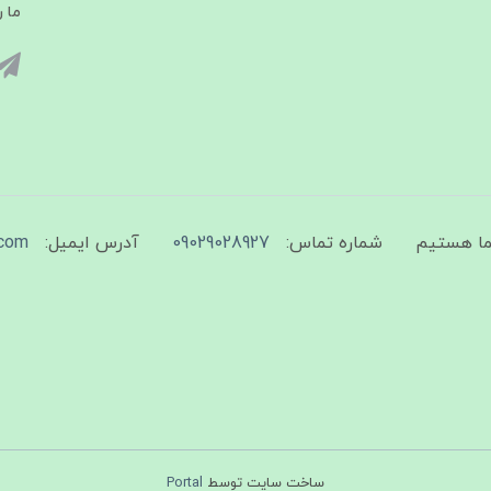
ما ر
شماره تماس:
09029028927
آدرس ایمیل:
com
ساخت سایت توسط
Portal