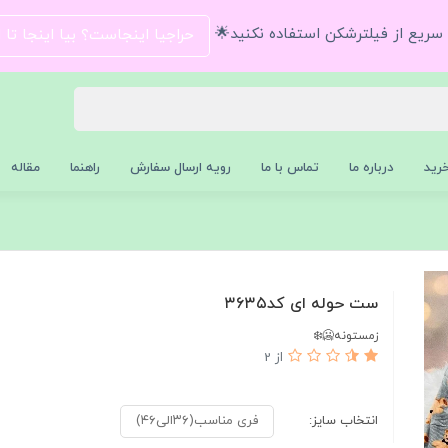
و سریع از فیلترشکن استفاده نکنید🌟
حراجیا اینجاست؟ بیا اینجا تا
رید
درباره ما
تماس با ما
رویه ارسال سفارش
راهنما
مقاله
ست حوله ای کد۳۶۳۵
زمستونه🥶❄️
از 2
انتخاب سایز:
فری مناسب(۳۶الی۴۶)