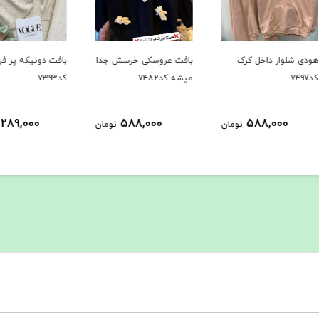
بافت عروسکی خرسش جدا
بافت دوتیکه پر فروش
حراجی ک
میشه کد۷۴۸۲
کد۷۳۹۳
1,289,000
588,000
ومان
تومان
تومان