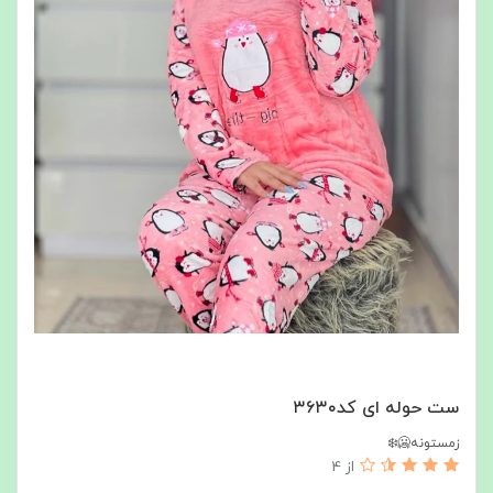
ست حوله ای کد۳۶۳۰
زمستونه🥶❄️
از 4