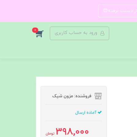
 از دستت نرفته😍
0
ورود به حساب کاربری
فروشنده: مزون شیک
آماده ارسال
398,000
تومان