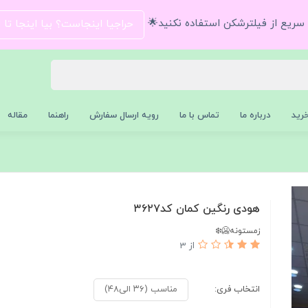
و سریع از فیلترشکن استفاده نکنید🌟
حراجیا اینجاست؟ بیا اینجا تا
رید
درباره ما
تماس با ما
رویه ارسال سفارش
راهنما
مقاله
هودی رنگین کمان کد۳۶۲۷
زمستونه🥶❄️
از 3
انتخاب فری:
مناسب (۳۶ الی۴۸)