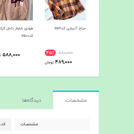
 ویژه کد۷۵۲۲
حراج آتیشی کد۷۵۲۱
هودی شلوار داخل کرک
کد۷۵۰۰
45٪
880,000
45٪
889,000
588,000
ت
489,000
489,000
تومان
تومان
مشخصات
دیدگاه‌ها
قد۷۸ دور سینه۱۲۰
مشخصات