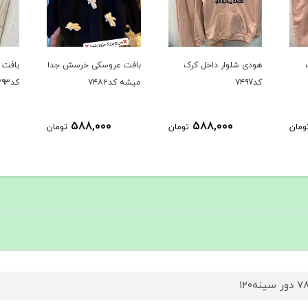
هودی شلوار داخل کرک
بافت عروسکی خرسش جدا
بافت 
کد۷۴۹7
میشه کد۷۴۸۲
کد۷۳۹۳
588,000
588,000
ومان
تومان
تومان