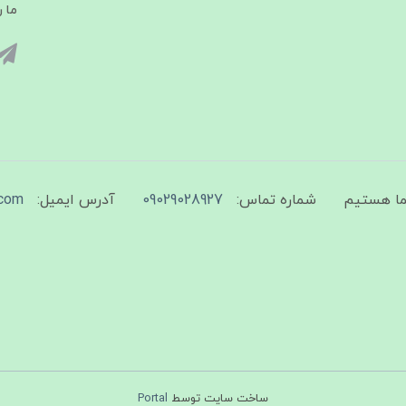
ما ر
شماره تماس:
09029028927
آدرس ایمیل:
com
ساخت سایت توسط
Portal